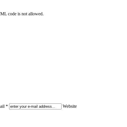
TML code is not allowed.
il *
Website