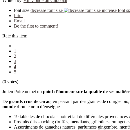
Written by
Au Monde du Chocolat
font size
decrease font size
increase font si
Print
Email
Be the first to comment!
Rate this item
1
2
3
4
5
(0 votes)
Julien Poireau met un
point d’honneur sur la qualité de ses matièr
De
grands crus de cacao
, en passant par des graines de courges bio
monde
d’où le nom d’enseigne.
19 tablettes de chocolats noir et lait de différentes provenance
Produits dits snacking (truffes, mendiants, grillotines, orangettes
Assortiments de ganaches natures, parfumées gingembre, menthe 